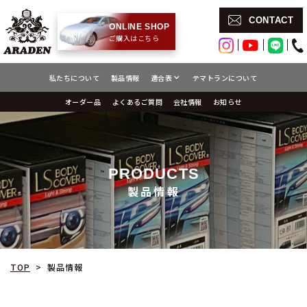
CONTACT
ONLINE SHOP
ご購入はこちら
テマトランについて
私たちについて
製品情報
適合表
よくあるご質問
オーダー品
会社情報
お知らせ
PRODUCTS
製品情報
TOP
製品情報
>