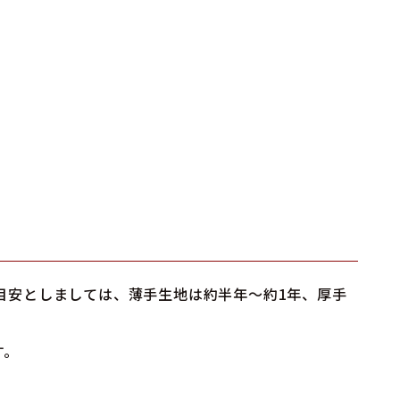
目安としましては、薄手生地は約半年～約1年、厚手
す。