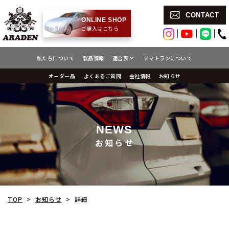
CONTACT
ONLINE SHOP
ご購入はこちら
テマトランについて
私たちについて
製品情報
適合表
よくあるご質問
オーダー品
会社情報
お知らせ
NEWS
お知らせ
お知らせ
TOP
詳細
>
>