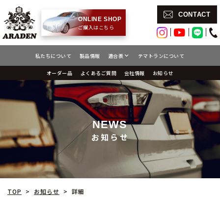
CONTACT
ONLINE SHOP
ご購入はこちら
テマトランについて
私たちについて
製品情報
適合表
よくあるご質問
オーダー品
会社情報
お知らせ
NEWS
お知らせ
お知らせ
TOP
詳細
>
>